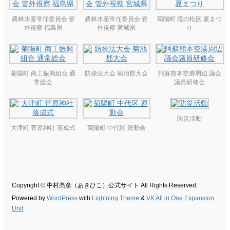
農林水産常任委員会 管
農林水産常任委員会 管
菊陽町 境の松区 夏まつ
外視察 福島県
外視察 宮城県
り
菊陽町 商工振興組合 通
防操法大会 菊池郡大会
阿蘇熊本空港周辺 議会
常総会
議員研修会
防災活動
大津町 菅原神社 落成式
菊陽町 中代区 運動会
Copyright © 中村亮彦（あきひこ）公式サイト All Rights Reserved.
Powered by
WordPress
with
Lightning Theme
&
VK All in One Expansion
Unit