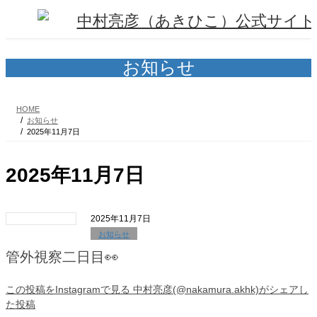
コ
ナ
ン
ビ
テ
ゲ
ン
ー
ツ
シ
お知らせ
へ
ョ
ス
ン
キ
に
HOME
ッ
移
お知らせ
プ
動
2025年11月7日
2025年11月7日
2025年11月7日
お知らせ
管外視察二日目👀
この投稿をInstagramで見る 中村亮彦(@nakamura.akhk)がシェアし
た投稿