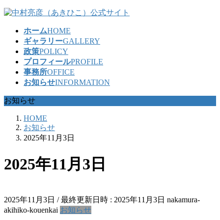
コ
ナ
ン
ビ
ホーム
HOME
テ
ゲ
ギャラリー
GALLERY
ン
ー
政策
POLICY
ツ
シ
プロフィール
PROFILE
へ
ョ
事務所
OFFICE
ス
ン
お知らせ
INFORMATION
キ
に
ッ
移
お知らせ
プ
動
HOME
お知らせ
2025年11月3日
2025年11月3日
2025年11月3日
/ 最終更新日時 :
2025年11月3日
nakamura-
akihiko-kouenkai
お知らせ