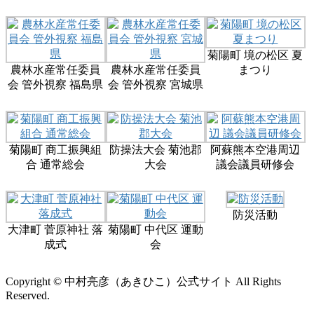
菊陽町 境の松区 夏
農林水産常任委員
農林水産常任委員
まつり
会 管外視察 福島県
会 管外視察 宮城県
菊陽町 商工振興組
防操法大会 菊池郡
阿蘇熊本空港周辺
合 通常総会
大会
議会議員研修会
防災活動
大津町 菅原神社 落
菊陽町 中代区 運動
成式
会
Copyright © 中村亮彦（あきひこ）公式サイト All Rights
Reserved.