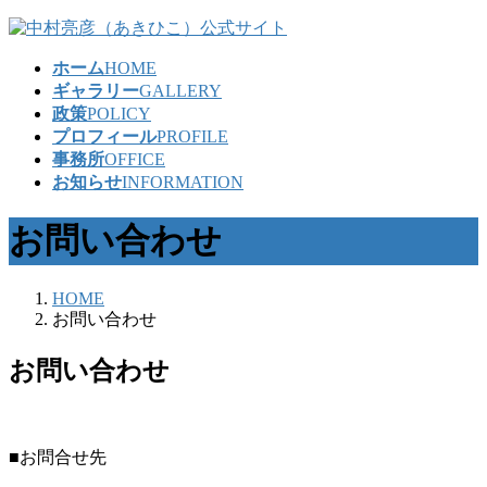
コ
ナ
ン
ビ
ホーム
HOME
テ
ゲ
ギャラリー
GALLERY
ン
ー
政策
POLICY
ツ
シ
プロフィール
PROFILE
へ
ョ
事務所
OFFICE
ス
ン
お知らせ
INFORMATION
キ
に
ッ
移
お問い合わせ
プ
動
HOME
お問い合わせ
お問い合わせ
■お問合せ先