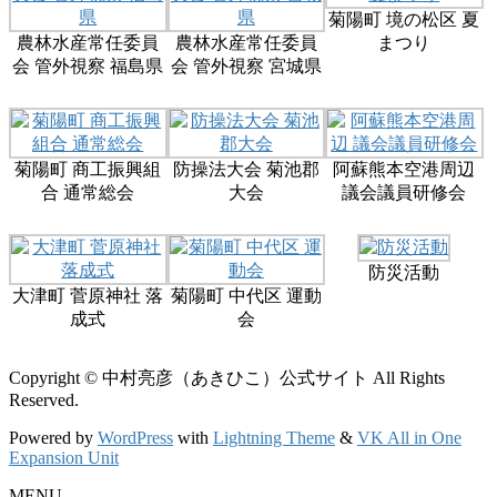
菊陽町 境の松区 夏
農林水産常任委員
農林水産常任委員
まつり
会 管外視察 福島県
会 管外視察 宮城県
菊陽町 商工振興組
防操法大会 菊池郡
阿蘇熊本空港周辺
合 通常総会
大会
議会議員研修会
防災活動
大津町 菅原神社 落
菊陽町 中代区 運動
成式
会
Copyright © 中村亮彦（あきひこ）公式サイト All Rights
Reserved.
Powered by
WordPress
with
Lightning Theme
&
VK All in One
Expansion Unit
MENU