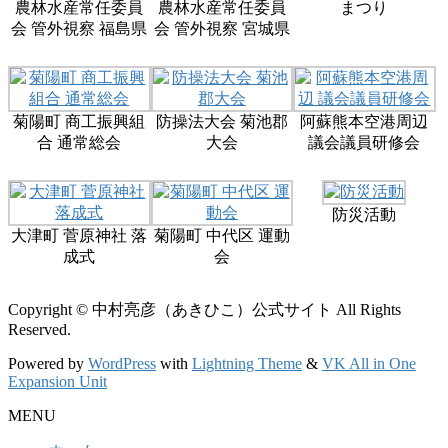
農林水産常任委員
農林水産常任委員
まつり
会 管外視察 福島県
会 管外視察 宮城県
菊陽町 商工振興組
防操法大会 菊池郡
阿蘇熊本空港周辺
合 通常総会
大会
議会議員研修会
防災活動
大津町 菅原神社 落
菊陽町 中代区 運動
成式
会
Copyright © 中村亮彦（あきひこ）公式サイト All Rights
Reserved.
Powered by
WordPress
with
Lightning Theme
&
VK All in One
Expansion Unit
MENU