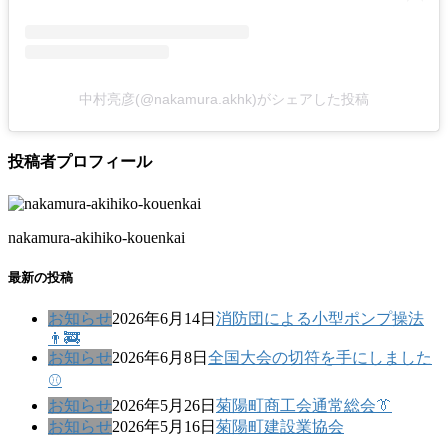
中村亮彦(@nakamura.akhk)がシェアした投稿
投稿者プロフィール
nakamura-akihiko-kouenkai
最新の投稿
お知らせ
2026年6月14日
消防団による小型ポンプ操法
👨‍🚒
お知らせ
2026年6月8日
全国大会の切符を手にしました
⚾
お知らせ
2026年5月26日
菊陽町商工会通常総会👔
お知らせ
2026年5月16日
菊陽町建設業協会