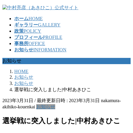
コ
ナ
ン
ビ
ホーム
HOME
テ
ゲ
ギャラリー
GALLERY
ン
ー
政策
POLICY
ツ
シ
プロフィール
PROFILE
へ
ョ
事務所
OFFICE
ス
ン
お知らせ
INFORMATION
キ
に
ッ
移
お知らせ
プ
動
HOME
お知らせ
お知らせ
選挙戦に突入しました|中村あきひこ
2023年3月31日
/ 最終更新日時 :
2023年3月31日
nakamura-
akihiko-kouenkai
お知らせ
選挙戦に突入しました|中村あきひこ