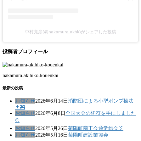
中村亮彦(@nakamura.akhk)がシェアした投稿
投稿者プロフィール
nakamura-akihiko-kouenkai
最新の投稿
お知らせ
2026年6月14日
消防団による小型ポンプ操法
👨‍🚒
お知らせ
2026年6月8日
全国大会の切符を手にしました
⚾
お知らせ
2026年5月26日
菊陽町商工会通常総会👔
お知らせ
2026年5月16日
菊陽町建設業協会