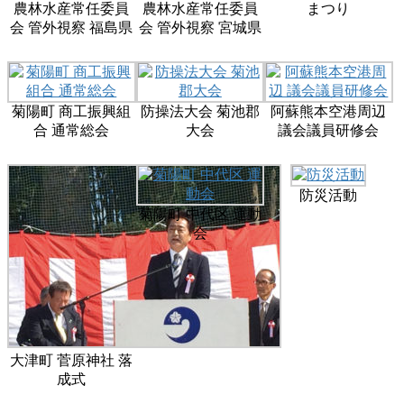
農林水産常任委員
農林水産常任委員
まつり
会 管外視察 福島県
会 管外視察 宮城県
菊陽町 商工振興組
防操法大会 菊池郡
阿蘇熊本空港周辺
合 通常総会
大会
議会議員研修会
防災活動
菊陽町 中代区 運動
会
大津町 菅原神社 落
成式