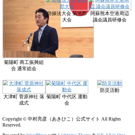
防操法大会 菊池郡
阿蘇熊本空港周辺
大会
議会議員研修会
菊陽町 商工振興組
合 通常総会
防災活動
大津町 菅原神社 落
菊陽町 中代区 運動
成式
会
Copyright © 中村亮彦（あきひこ）公式サイト All Rights
Reserved.