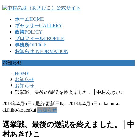
コ
ナ
ン
ビ
ホーム
HOME
テ
ゲ
ギャラリー
GALLERY
ン
ー
政策
POLICY
ツ
シ
プロフィール
PROFILE
へ
ョ
事務所
OFFICE
ス
ン
お知らせ
INFORMATION
キ
に
ッ
移
お知らせ
プ
動
HOME
お知らせ
お知らせ
選挙戦、最後の遊説を終えました。│中村あきひこ
2019年4月6日
/ 最終更新日時 :
2019年4月6日
nakamura-
akihiko-kouenkai
お知らせ
選挙戦、最後の遊説を終えました。│中
村あきひこ