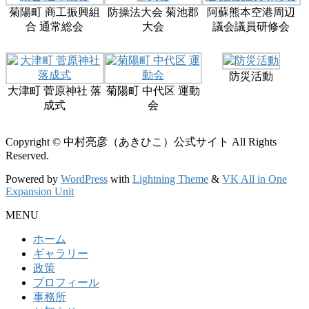
菊陽町 商工振興組
防操法大会 菊池郡
阿蘇熊本空港周辺
合 通常総会
大会
議会議員研修会
防災活動
大津町 菅原神社 落
菊陽町 中代区 運動
成式
会
Copyright © 中村亮彦（あきひこ）公式サイト All Rights
Reserved.
Powered by
WordPress
with
Lightning Theme
&
VK All in One
Expansion Unit
MENU
ホーム
ギャラリー
政策
プロフィール
事務所