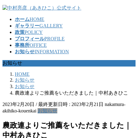
コ
ナ
ン
ビ
ホーム
HOME
テ
ゲ
ギャラリー
GALLERY
ン
ー
政策
POLICY
ツ
シ
プロフィール
PROFILE
へ
ョ
事務所
OFFICE
ス
ン
お知らせ
INFORMATION
キ
に
ッ
移
お知らせ
プ
動
HOME
お知らせ
お知らせ
農政連よりご推薦をいただきました｜中村あきひこ
2023年2月20日
/ 最終更新日時 :
2023年2月21日
nakamura-
akihiko-kouenkai
お知らせ
農政連よりご推薦をいただきました｜
中村あきひこ