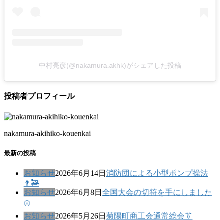
中村亮彦(@nakamura.akhk)がシェアした投稿
投稿者プロフィール
nakamura-akihiko-kouenkai
最新の投稿
お知らせ
2026年6月14日
消防団による小型ポンプ操法
👨‍🚒
お知らせ
2026年6月8日
全国大会の切符を手にしました
⚾
お知らせ
2026年5月26日
菊陽町商工会通常総会👔