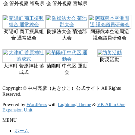
会 管外視察 福島県
会 管外視察 宮城県
菊陽町 商工振興組
防操法大会 菊池郡
阿蘇熊本空港周辺
合 通常総会
大会
議会議員研修会
防災活動
大津町 菅原神社 落
菊陽町 中代区 運動
成式
会
Copyright © 中村亮彦（あきひこ）公式サイト All Rights
Reserved.
Powered by
WordPress
with
Lightning Theme
&
VK All in One
Expansion Unit
MENU
ホーム