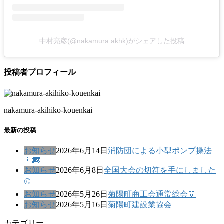
中村亮彦(@nakamura.akhk)がシェアした投稿
投稿者プロフィール
nakamura-akihiko-kouenkai
最新の投稿
お知らせ
2026年6月14日
消防団による小型ポンプ操法
👨‍🚒
お知らせ
2026年6月8日
全国大会の切符を手にしました
⚾
お知らせ
2026年5月26日
菊陽町商工会通常総会👔
お知らせ
2026年5月16日
菊陽町建設業協会
カテゴリー