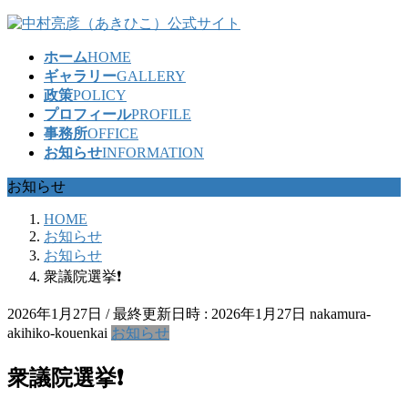
コ
ナ
ン
ビ
ホーム
HOME
テ
ゲ
ギャラリー
GALLERY
ン
ー
政策
POLICY
ツ
シ
プロフィール
PROFILE
へ
ョ
事務所
OFFICE
ス
ン
お知らせ
INFORMATION
キ
に
ッ
移
お知らせ
プ
動
HOME
お知らせ
お知らせ
衆議院選挙❗
2026年1月27日
/ 最終更新日時 :
2026年1月27日
nakamura-
akihiko-kouenkai
お知らせ
衆議院選挙❗