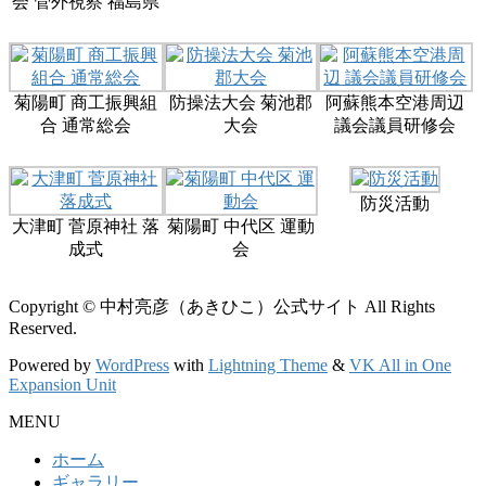
会 管外視察 福島県
菊陽町 商工振興組
防操法大会 菊池郡
阿蘇熊本空港周辺
合 通常総会
大会
議会議員研修会
防災活動
大津町 菅原神社 落
菊陽町 中代区 運動
成式
会
Copyright © 中村亮彦（あきひこ）公式サイト All Rights
Reserved.
Powered by
WordPress
with
Lightning Theme
&
VK All in One
Expansion Unit
MENU
ホーム
ギャラリー