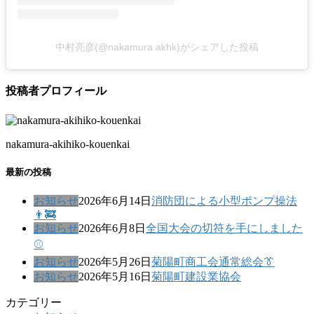
中村亮彦(@nakamura.akhk)がシェアした投稿
投稿者プロフィール
nakamura-akihiko-kouenkai
最新の投稿
お知らせ
2026年6月14日
消防団による小型ポンプ操法
👨‍🚒
お知らせ
2026年6月8日
全国大会の切符を手にしました
⚾
お知らせ
2026年5月26日
菊陽町商工会通常総会👔
お知らせ
2026年5月16日
菊陽町建設業協会
カテゴリー