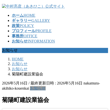
コ
ナ
ン
ビ
ホーム
HOME
テ
ゲ
ギャラリー
GALLERY
ン
ー
政策
POLICY
ツ
シ
プロフィール
PROFILE
へ
ョ
事務所
OFFICE
ス
ン
お知らせ
INFORMATION
キ
に
ッ
移
お知らせ
プ
動
HOME
お知らせ
お知らせ
菊陽町建設業協会
2026年5月16日
/ 最終更新日時 :
2026年5月16日
nakamura-
akihiko-kouenkai
お知らせ
菊陽町建設業協会