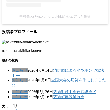
中村亮彦(@nakamura.akhk)がシェアした投稿
投稿者プロフィール
nakamura-akihiko-kouenkai
最新の投稿
お知らせ
2026年6月14日
消防団による小型ポンプ操法
👨‍🚒
お知らせ
2026年6月8日
全国大会の切符を手にしました
⚾
お知らせ
2026年5月26日
菊陽町商工会通常総会👔
お知らせ
2026年5月16日
菊陽町建設業協会
カテゴリー