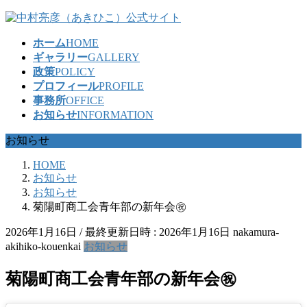
コ
ナ
ン
ビ
ホーム
HOME
テ
ゲ
ギャラリー
GALLERY
ン
ー
政策
POLICY
ツ
シ
プロフィール
PROFILE
へ
ョ
事務所
OFFICE
ス
ン
お知らせ
INFORMATION
キ
に
ッ
移
お知らせ
プ
動
HOME
お知らせ
お知らせ
菊陽町商工会青年部の新年会㊗️
2026年1月16日
/ 最終更新日時 :
2026年1月16日
nakamura-
akihiko-kouenkai
お知らせ
菊陽町商工会青年部の新年会㊗️