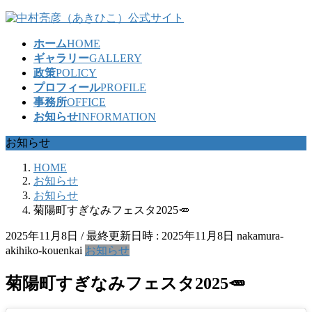
コ
ナ
ン
ビ
ホーム
HOME
テ
ゲ
ギャラリー
GALLERY
ン
ー
政策
POLICY
ツ
シ
プロフィール
PROFILE
へ
ョ
事務所
OFFICE
ス
ン
お知らせ
INFORMATION
キ
に
ッ
移
お知らせ
プ
動
HOME
お知らせ
お知らせ
菊陽町すぎなみフェスタ2025🥕
2025年11月8日
/ 最終更新日時 :
2025年11月8日
nakamura-
akihiko-kouenkai
お知らせ
菊陽町すぎなみフェスタ2025🥕