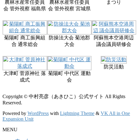
農林水産常任委員
農林水産常任委員
まつり
会 管外視察 福島県
会 管外視察 宮城県
菊陽町 商工振興組
防操法大会 菊池郡
阿蘇熊本空港周辺
合 通常総会
大会
議会議員研修会
防災活動
大津町 菅原神社 落
菊陽町 中代区 運動
成式
会
Copyright © 中村亮彦（あきひこ）公式サイト All Rights
Reserved.
Powered by
WordPress
with
Lightning Theme
&
VK All in One
Expansion Unit
MENU