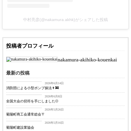
中村亮彦(@nakamura.akhk)がシェアした投稿
投稿者プロフィール
nakamura-akihiko-kouenkai
最新の投稿
お知らせ
2026年6月14日
消防団による小型ポンプ操法👨‍🚒
お知らせ
2026年6月8日
全国大会の切符を手にしました⚾
お知らせ
2026年5月26日
菊陽町商工会通常総会👔
お知らせ
2026年5月16日
菊陽町建設業協会