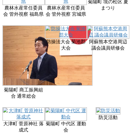
菊陽町 境の松区 夏
農林水産常任委員
農林水産常任委員
まつり
会 管外視察 福島県
会 管外視察 宮城県
防操法大会 菊池郡
阿蘇熊本空港周辺
大会
議会議員研修会
菊陽町 商工振興組
合 通常総会
防災活動
大津町 菅原神社 落
菊陽町 中代区 運動
成式
会