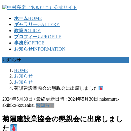
コ
ナ
ン
ビ
ホーム
HOME
テ
ゲ
ギャラリー
GALLERY
ン
ー
政策
POLICY
ツ
シ
プロフィール
PROFILE
へ
ョ
事務所
OFFICE
ス
ン
お知らせ
INFORMATION
キ
に
ッ
移
お知らせ
プ
動
HOME
お知らせ
お知らせ
菊陽建設業協会の懇親会に出席しました
2024年5月30日
/ 最終更新日時 :
2024年5月30日
nakamura-
akihiko-kouenkai
お知らせ
菊陽建設業協会の懇親会に出席しまし
た