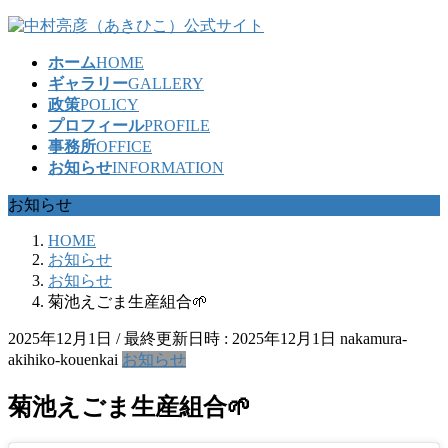
コ
ナ
ン
ビ
ホーム
HOME
テ
ゲ
ギャラリー
GALLERY
ン
ー
政策
POLICY
ツ
シ
プロフィール
PROFILE
へ
ョ
事務所
OFFICE
ス
ン
お知らせ
INFORMATION
キ
に
ッ
移
お知らせ
プ
動
HOME
お知らせ
お知らせ
菊池えごま生産組合🌱
2025年12月1日
/ 最終更新日時 :
2025年12月1日
nakamura-
akihiko-kouenkai
お知らせ
菊池えごま生産組合🌱