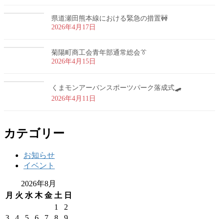
県道瀬田熊本線における緊急の措置🚧
2026年4月17日
菊陽町商工会青年部通常総会👔
2026年4月15日
くまモンアーバンスポーツパーク落成式🛹
2026年4月11日
カテゴリー
お知らせ
イベント
2026年8月
月
火
水
木
金
土
日
1
2
3
4
5
6
7
8
9