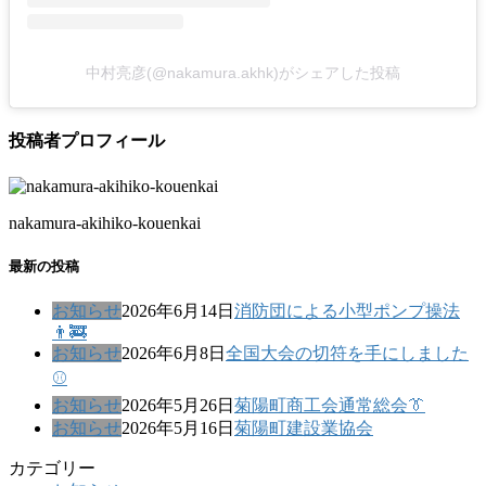
中村亮彦(@nakamura.akhk)がシェアした投稿
投稿者プロフィール
nakamura-akihiko-kouenkai
最新の投稿
お知らせ
2026年6月14日
消防団による小型ポンプ操法
👨‍🚒
お知らせ
2026年6月8日
全国大会の切符を手にしました
⚾
お知らせ
2026年5月26日
菊陽町商工会通常総会👔
お知らせ
2026年5月16日
菊陽町建設業協会
カテゴリー