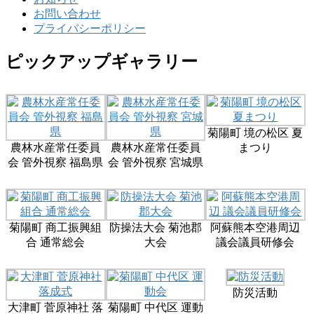
お問い合わせ
プライバシーポリシー
ピックアップギャラリー
菊陽町 境の松区 夏
農林水産常任委員
農林水産常任委員
まつり
会 管外視察 福島県
会 管外視察 宮城県
菊陽町 商工振興組
防操法大会 菊池郡
阿蘇熊本空港周辺
合 通常総会
大会
議会議員研修会
防災活動
大津町 菅原神社 落
菊陽町 中代区 運動