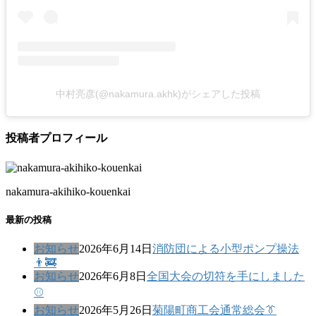
中村亮彦(@nakamura.akhk)がシェアした投稿
投稿者プロフィール
nakamura-akihiko-kouenkai
最新の投稿
お知らせ
2026年6月14日
消防団による小型ポンプ操法
👨‍🚒
お知らせ
2026年6月8日
全国大会の切符を手にしました
⚾
お知らせ
2026年5月26日
菊陽町商工会通常総会👔