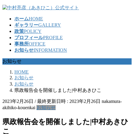
コ
ナ
ン
ビ
ホーム
HOME
テ
ゲ
ギャラリー
GALLERY
ン
ー
政策
POLICY
ツ
シ
プロフィール
PROFILE
へ
ョ
事務所
OFFICE
ス
ン
お知らせ
INFORMATION
キ
に
ッ
移
お知らせ
プ
動
HOME
お知らせ
お知らせ
県政報告会を開催しました|中村あきひこ
2023年2月26日
/ 最終更新日時 :
2023年2月26日
nakamura-
akihiko-kouenkai
お知らせ
県政報告会を開催しました|中村あきひ
こ