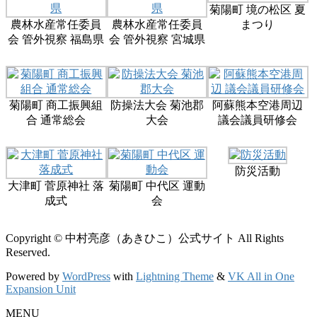
菊陽町 境の松区 夏
農林水産常任委員
農林水産常任委員
まつり
会 管外視察 福島県
会 管外視察 宮城県
菊陽町 商工振興組
防操法大会 菊池郡
阿蘇熊本空港周辺
合 通常総会
大会
議会議員研修会
防災活動
大津町 菅原神社 落
菊陽町 中代区 運動
成式
会
Copyright © 中村亮彦（あきひこ）公式サイト All Rights
Reserved.
Powered by
WordPress
with
Lightning Theme
&
VK All in One
Expansion Unit
MENU