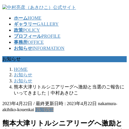
コ
ナ
ン
ビ
ホーム
HOME
テ
ゲ
ギャラリー
GALLERY
ン
ー
政策
POLICY
ツ
シ
プロフィール
PROFILE
へ
ョ
事務所
OFFICE
ス
ン
お知らせ
INFORMATION
キ
に
ッ
移
お知らせ
プ
動
HOME
お知らせ
お知らせ
熊本大津リトルシニアリーグへ激励と当選のご報告に
いってきました｜中村あきひこ
2023年4月22日
/ 最終更新日時 :
2023年4月22日
nakamura-
akihiko-kouenkai
お知らせ
熊本大津リトルシニアリーグへ激励と