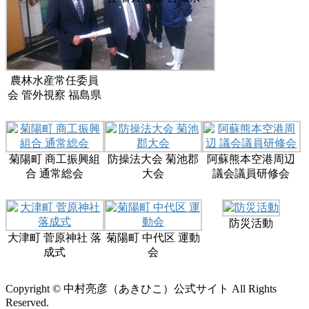
農林水産常任委員
会 管外視察 福島県
菊陽町 商工振興組
防操法大会 菊池郡
阿蘇熊本空港周辺
合 通常総会
大会
議会議員研修会
防災活動
大津町 菅原神社 落
菊陽町 中代区 運動
成式
会
Copyright © 中村亮彦（あきひこ）公式サイト All Rights
Reserved.