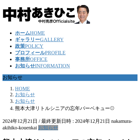
コ
ナ
ン
ビ
テ
ゲ
ン
ー
ホーム
HOME
ツ
シ
ギャラリー
GALLERY
へ
ョ
政策
POLICY
ス
ン
プロフィール
PROFILE
キ
に
事務所
OFFICE
ッ
移
お知らせ
INFORMATION
プ
動
お知らせ
HOME
お知らせ
お知らせ
熊本大津リトルシニアの忘年バーベキュー⚾
2024年12月21日
/ 最終更新日時 :
2024年12月21日
nakamura-
akihiko-kouenkai
お知らせ