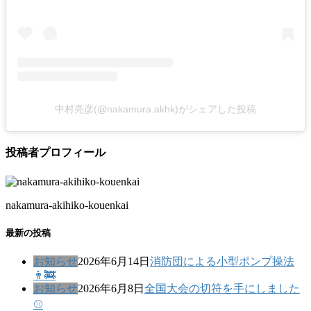
中村亮彦(@nakamura.akhk)がシェアした投稿
投稿者プロフィール
nakamura-akihiko-kouenkai
最新の投稿
お知らせ
2026年6月14日
消防団による小型ポンプ操法
👨‍🚒
お知らせ
2026年6月8日
全国大会の切符を手にしました
⚾