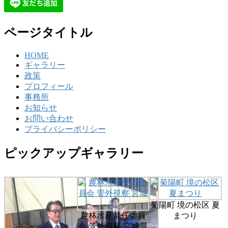
ページタイトル
HOME
ギャラリー
政策
プロフィール
事務所
お知らせ
お問い合わせ
プライバシーポリシー
ピックアップギャラリー
菊陽町 境の松区 夏
農林水産常任委員
まつり
会 管外視察 宮城県