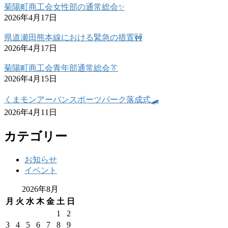
菊陽町商工会女性部の通常総会✨
2026年4月17日
県道瀬田熊本線における緊急の措置🚧
2026年4月17日
菊陽町商工会青年部通常総会👔
2026年4月15日
くまモンアーバンスポーツパーク落成式🛹
2026年4月11日
カテゴリー
お知らせ
イベント
2026年8月
月
火
水
木
金
土
日
1
2
3
4
5
6
7
8
9