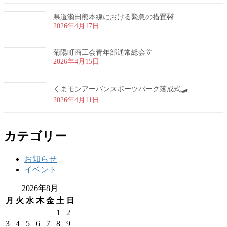
県道瀬田熊本線における緊急の措置🚧
2026年4月17日
菊陽町商工会青年部通常総会👔
2026年4月15日
くまモンアーバンスポーツパーク落成式🛹
2026年4月11日
カテゴリー
お知らせ
イベント
2026年8月
月
火
水
木
金
土
日
1
2
3
4
5
6
7
8
9