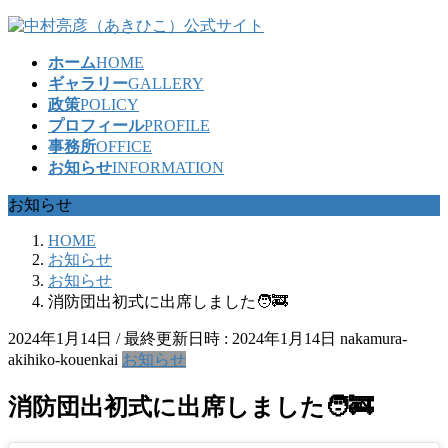
コ
ナ
ン
ビ
ホーム
HOME
テ
ゲ
ギャラリー
GALLERY
ン
ー
政策
POLICY
ツ
シ
プロフィール
PROFILE
へ
ョ
事務所
OFFICE
ス
ン
お知らせ
INFORMATION
キ
に
ッ
移
お知らせ
プ
動
HOME
お知らせ
お知らせ
消防団出初式に出席しました🧑‍🚒
2024年1月14日
/ 最終更新日時 :
2024年1月14日
nakamura-
akihiko-kouenkai
お知らせ
消防団出初式に出席しました🧑‍🚒