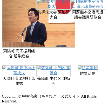
防操法大会 菊池郡
阿蘇熊本空港周辺
大会
議会議員研修会
菊陽町 商工振興組
合 通常総会
防災活動
大津町 菅原神社 落
菊陽町 中代区 運動
成式
会
Copyright © 中村亮彦（あきひこ）公式サイト All Rights
Reserved.