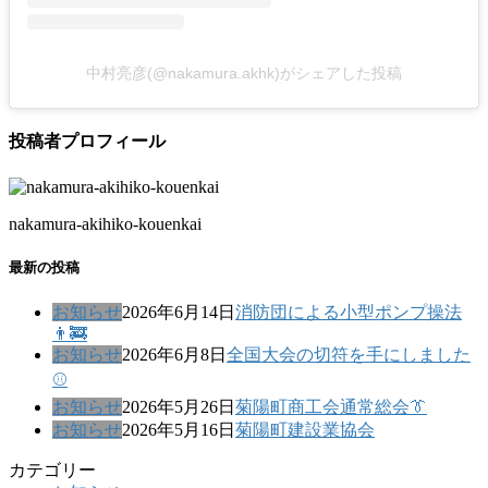
中村亮彦(@nakamura.akhk)がシェアした投稿
投稿者プロフィール
nakamura-akihiko-kouenkai
最新の投稿
お知らせ
2026年6月14日
消防団による小型ポンプ操法
👨‍🚒
お知らせ
2026年6月8日
全国大会の切符を手にしました
⚾
お知らせ
2026年5月26日
菊陽町商工会通常総会👔
お知らせ
2026年5月16日
菊陽町建設業協会
カテゴリー