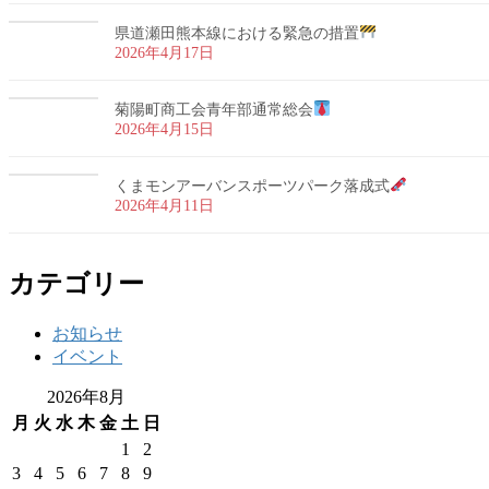
県道瀬田熊本線における緊急の措置
2026年4月17日
菊陽町商工会青年部通常総会
2026年4月15日
くまモンアーバンスポーツパーク落成式
2026年4月11日
カテゴリー
お知らせ
イベント
2026年8月
月
火
水
木
金
土
日
1
2
3
4
5
6
7
8
9