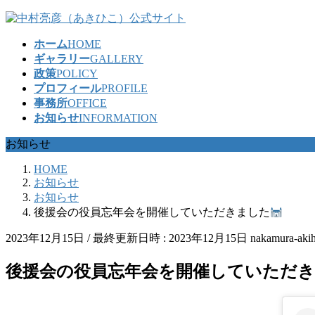
コ
ナ
ン
ビ
ホーム
HOME
テ
ゲ
ギャラリー
GALLERY
ン
ー
政策
POLICY
ツ
シ
プロフィール
PROFILE
へ
ョ
事務所
OFFICE
ス
ン
お知らせ
INFORMATION
キ
に
ッ
移
お知らせ
プ
動
HOME
お知らせ
お知らせ
後援会の役員忘年会を開催していただきました
2023年12月15日
/ 最終更新日時 :
2023年12月15日
nakamura-aki
後援会の役員忘年会を開催していただ