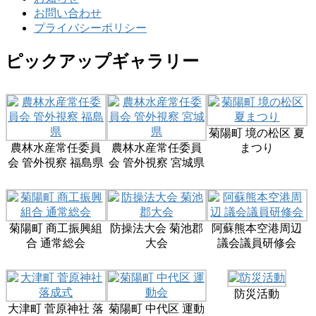
お問い合わせ
プライバシーポリシー
ピックアップギャラリー
菊陽町 境の松区 夏
農林水産常任委員
農林水産常任委員
まつり
会 管外視察 福島県
会 管外視察 宮城県
菊陽町 商工振興組
防操法大会 菊池郡
阿蘇熊本空港周辺
合 通常総会
大会
議会議員研修会
防災活動
大津町 菅原神社 落
菊陽町 中代区 運動