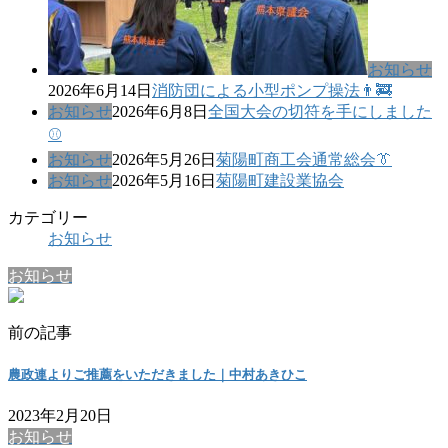
お知らせ
2026年6月14日
消防団による小型ポンプ操法👨‍🚒
お知らせ
2026年6月8日
全国大会の切符を手にしました
⚾
お知らせ
2026年5月26日
菊陽町商工会通常総会👔
お知らせ
2026年5月16日
菊陽町建設業協会
カテゴリー
お知らせ
お知らせ
前の記事
農政連よりご推薦をいただきました｜中村あきひこ
2023年2月20日
お知らせ