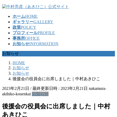
コ
ナ
ン
ビ
ホーム
HOME
テ
ゲ
ギャラリー
GALLERY
ン
ー
政策
POLICY
ツ
シ
プロフィール
PROFILE
へ
ョ
事務所
OFFICE
ス
ン
お知らせ
INFORMATION
キ
に
ッ
移
お知らせ
プ
動
HOME
お知らせ
お知らせ
後援会の役員会に出席しました｜中村あきひこ
2023年2月21日
/ 最終更新日時 :
2023年2月21日
nakamura-
akihiko-kouenkai
お知らせ
後援会の役員会に出席しました｜中村
あきひこ