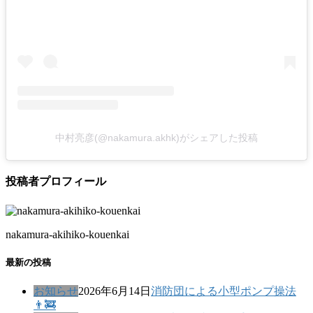
中村亮彦(@nakamura.akhk)がシェアした投稿
投稿者プロフィール
nakamura-akihiko-kouenkai
最新の投稿
お知らせ
2026年6月14日
消防団による小型ポンプ操法
👨‍🚒