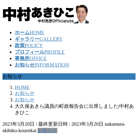
コ
ナ
ン
ビ
テ
ゲ
ン
ー
ホーム
HOME
ツ
シ
ギャラリー
GALLERY
へ
ョ
政策
POLICY
ス
ン
プロフィール
PROFILE
キ
に
事務所
OFFICE
ッ
移
お知らせ
INFORMATION
プ
動
お知らせ
HOME
お知らせ
お知らせ
大久保あきら議員の町政報告会に出席しました|中村あ
きひこ
2023年3月20日
/ 最終更新日時 :
2023年3月20日
nakamura-
akihiko-kouenkai
お知らせ