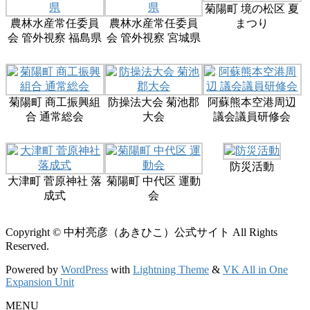
菊陽町 境の松区 夏
農林水産常任委員
農林水産常任委員
まつり
会 管外視察 福島県
会 管外視察 宮城県
菊陽町 商工振興組
防操法大会 菊池郡
阿蘇熊本空港周辺
合 通常総会
大会
議会議員研修会
防災活動
大津町 菅原神社 落
菊陽町 中代区 運動
成式
会
Copyright © 中村亮彦（あきひこ）公式サイト All Rights
Reserved.
Powered by
WordPress
with
Lightning Theme
&
VK All in One
Expansion Unit
MENU