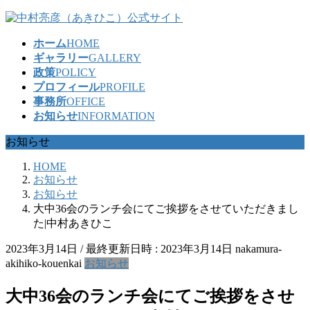
コ
ナ
ン
ビ
ホーム
HOME
テ
ゲ
ギャラリー
GALLERY
ン
ー
政策
POLICY
ツ
シ
プロフィール
PROFILE
へ
ョ
事務所
OFFICE
ス
ン
お知らせ
INFORMATION
キ
に
ッ
移
お知らせ
プ
動
HOME
お知らせ
お知らせ
大中36会のランチ会にてご挨拶をさせていただきまし
た|中村あきひこ
2023年3月14日
/ 最終更新日時 :
2023年3月14日
nakamura-
akihiko-kouenkai
お知らせ
大中36会のランチ会にてご挨拶をさせ