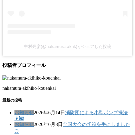
中村亮彦(@nakamura.akhk)がシェアした投稿
投稿者プロフィール
nakamura-akihiko-kouenkai
最新の投稿
お知らせ
2026年6月14日
消防団による小型ポンプ操法
👨‍🚒
お知らせ
2026年6月8日
全国大会の切符を手にしました
⚾