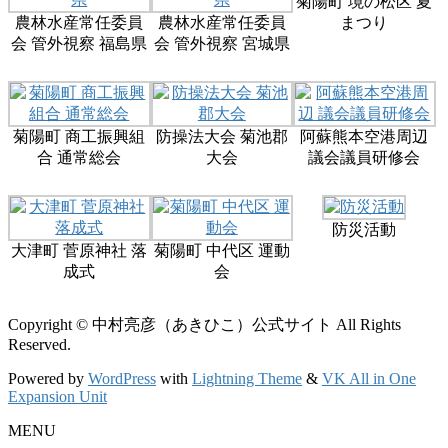
菊陽町 境の松区 夏
農林水産常任委員
農林水産常任委員
まつり
会 管外視察 福島県
会 管外視察 宮城県
菊陽町 商工振興組
防操法大会 菊池郡
阿蘇熊本空港周辺
合 通常総会
大会
議会議員研修会
防災活動
大津町 菅原神社 落
菊陽町 中代区 運動
成式
会
Copyright © 中村亮彦（あきひこ）公式サイト All Rights
Reserved.
Powered by
WordPress
with
Lightning Theme
&
VK All in One
Expansion Unit
MENU