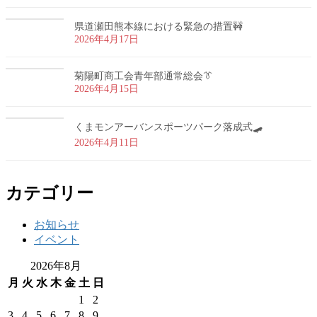
県道瀬田熊本線における緊急の措置🚧
2026年4月17日
菊陽町商工会青年部通常総会👔
2026年4月15日
くまモンアーバンスポーツパーク落成式🛹
2026年4月11日
カテゴリー
お知らせ
イベント
2026年8月
月
火
水
木
金
土
日
1
2
3
4
5
6
7
8
9