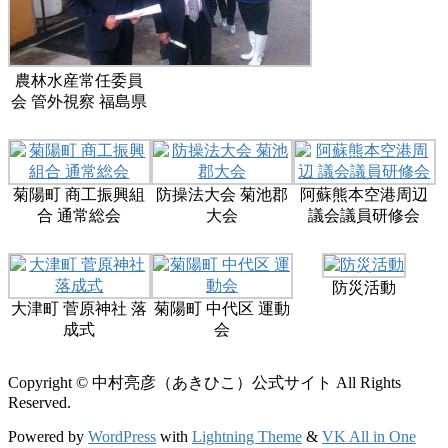
農林水産常任委員
会 管外視察 福島県
菊陽町 商工振興組
防操法大会 菊池郡
阿蘇熊本空港周辺
合 通常総会
大会
議会議員研修会
防災活動
大津町 菅原神社 落
菊陽町 中代区 運動
成式
会
Copyright © 中村亮彦（あきひこ）公式サイト All Rights
Reserved.
Powered by
WordPress
with
Lightning Theme
&
VK All in One