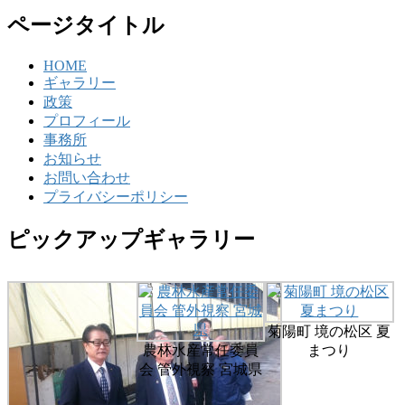
ページタイトル
HOME
ギャラリー
政策
プロフィール
事務所
お知らせ
お問い合わせ
プライバシーポリシー
ピックアップギャラリー
菊陽町 境の松区 夏
農林水産常任委員
まつり
会 管外視察 宮城県