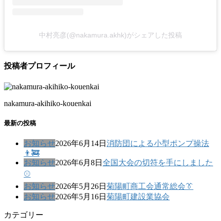
中村亮彦(@nakamura.akhk)がシェアした投稿
投稿者プロフィール
nakamura-akihiko-kouenkai
最新の投稿
お知らせ
2026年6月14日
消防団による小型ポンプ操法
👨‍🚒
お知らせ
2026年6月8日
全国大会の切符を手にしました
⚾
お知らせ
2026年5月26日
菊陽町商工会通常総会👔
お知らせ
2026年5月16日
菊陽町建設業協会
カテゴリー