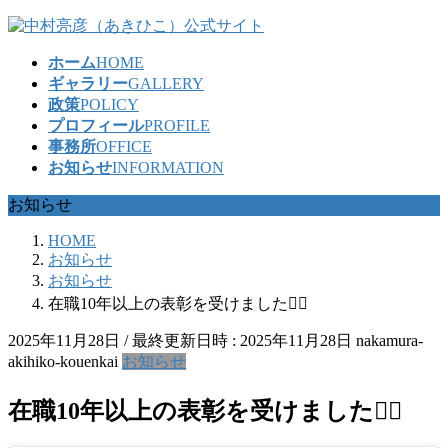
コ
ナ
ン
ビ
ホーム
HOME
テ
ゲ
ギャラリー
GALLERY
ン
ー
政策
POLICY
ツ
シ
プロフィール
PROFILE
へ
ョ
事務所
OFFICE
ス
ン
お知らせ
INFORMATION
キ
に
ッ
移
お知らせ
プ
動
HOME
お知らせ
お知らせ
在職10年以上の表彰を受けました🙇‍♂️
2025年11月28日
/ 最終更新日時 :
2025年11月28日
nakamura-
akihiko-kouenkai
お知らせ
在職10年以上の表彰を受けました🙇‍♂️