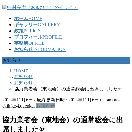
コ
ナ
ン
ビ
ホーム
HOME
テ
ゲ
ギャラリー
GALLERY
ン
ー
政策
POLICY
ツ
シ
プロフィール
PROFILE
へ
ョ
事務所
OFFICE
ス
ン
お知らせ
INFORMATION
キ
に
ッ
移
お知らせ
プ
動
HOME
お知らせ
お知らせ
協力業者会（東地会）の通常総会に出席しました✨
2023年11月6日
/ 最終更新日時 :
2023年11月6日
nakamura-
akihiko-kouenkai
お知らせ
協力業者会（東地会）の通常総会に出
席しました✨