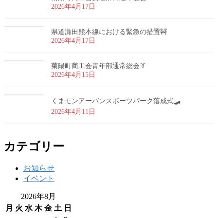
2026年4月17日
県道瀬田熊本線における緊急の措置🚧
2026年4月17日
菊陽町商工会青年部通常総会👔
2026年4月15日
くまモンアーバンスポーツパーク落成式🛹
2026年4月11日
カテゴリー
お知らせ
イベント
2026年8月
月
火
水
木
金
土
日