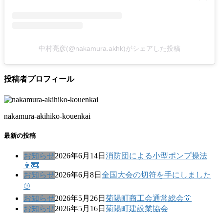
中村亮彦(@nakamura.akhk)がシェアした投稿
投稿者プロフィール
nakamura-akihiko-kouenkai
最新の投稿
お知らせ
2026年6月14日
消防団による小型ポンプ操法
👨‍🚒
お知らせ
2026年6月8日
全国大会の切符を手にしました
⚾
お知らせ
2026年5月26日
菊陽町商工会通常総会👔
お知らせ
2026年5月16日
菊陽町建設業協会