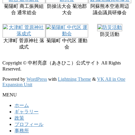
菊陽町 商工振興組
防操法大会 菊池郡
阿蘇熊本空港周辺
合 通常総会
大会
議会議員研修会
防災活動
大津町 菅原神社 落
菊陽町 中代区 運動
成式
会
Copyright © 中村亮彦（あきひこ）公式サイト All Rights
Reserved.
Powered by
WordPress
with
Lightning Theme
&
VK All in One
Expansion Unit
MENU
ホーム
ギャラリー
政策
プロフィール
事務所