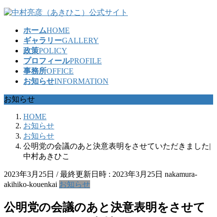
コ
ナ
ン
ビ
ホーム
HOME
テ
ゲ
ギャラリー
GALLERY
ン
ー
政策
POLICY
ツ
シ
プロフィール
PROFILE
へ
ョ
事務所
OFFICE
ス
ン
お知らせ
INFORMATION
キ
に
ッ
移
お知らせ
プ
動
HOME
お知らせ
お知らせ
公明党の会議のあと決意表明をさせていただきました|
中村あきひこ
2023年3月25日
/ 最終更新日時 :
2023年3月25日
nakamura-
akihiko-kouenkai
お知らせ
公明党の会議のあと決意表明をさせて