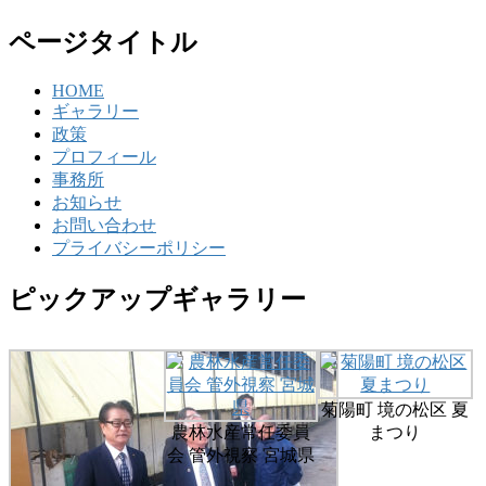
ページタイトル
HOME
ギャラリー
政策
プロフィール
事務所
お知らせ
お問い合わせ
プライバシーポリシー
ピックアップギャラリー
菊陽町 境の松区 夏
農林水産常任委員
まつり
会 管外視察 宮城県