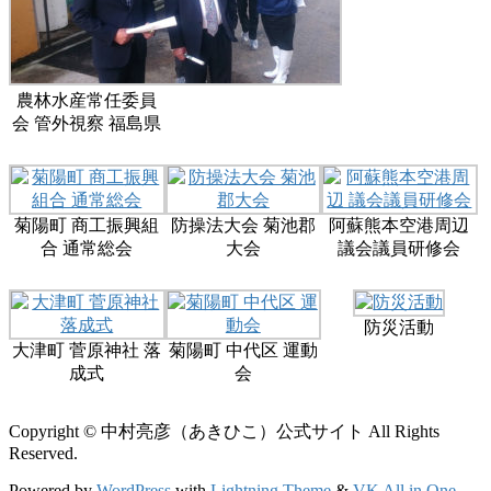
農林水産常任委員
会 管外視察 福島県
菊陽町 商工振興組
防操法大会 菊池郡
阿蘇熊本空港周辺
合 通常総会
大会
議会議員研修会
防災活動
大津町 菅原神社 落
菊陽町 中代区 運動
成式
会
Copyright © 中村亮彦（あきひこ）公式サイト All Rights
Reserved.
Powered by
WordPress
with
Lightning Theme
&
VK All in One