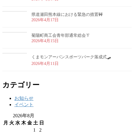
県道瀬田熊本線における緊急の措置🚧
2026年4月17日
菊陽町商工会青年部通常総会👔
2026年4月15日
くまモンアーバンスポーツパーク落成式🛹
2026年4月11日
カテゴリー
お知らせ
イベント
2026年8月
月
火
水
木
金
土
日
1
2