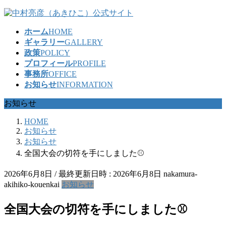
コ
ナ
ン
ビ
ホーム
HOME
テ
ゲ
ギャラリー
GALLERY
ン
ー
政策
POLICY
ツ
シ
プロフィール
PROFILE
へ
ョ
事務所
OFFICE
ス
ン
お知らせ
INFORMATION
キ
に
ッ
移
お知らせ
プ
動
HOME
お知らせ
お知らせ
全国大会の切符を手にしました⚾
2026年6月8日
/ 最終更新日時 :
2026年6月8日
nakamura-
akihiko-kouenkai
お知らせ
全国大会の切符を手にしました⚾