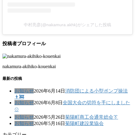
中村亮彦(@nakamura.akhk)がシェアした投稿
投稿者プロフィール
nakamura-akihiko-kouenkai
最新の投稿
お知らせ
2026年6月14日
消防団による小型ポンプ操法
👨‍🚒
お知らせ
2026年6月8日
全国大会の切符を手にしました
⚾
お知らせ
2026年5月26日
菊陽町商工会通常総会👔
お知らせ
2026年5月16日
菊陽町建設業協会
カテゴリー