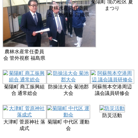
菊陽町 境の松区 夏
農林水産常任委員
まつり
会 管外視察 宮城県
農林水産常任委員
会 管外視察 福島県
菊陽町 商工振興組
防操法大会 菊池郡
阿蘇熊本空港周辺
合 通常総会
大会
議会議員研修会
防災活動
大津町 菅原神社 落
菊陽町 中代区 運動
成式
会