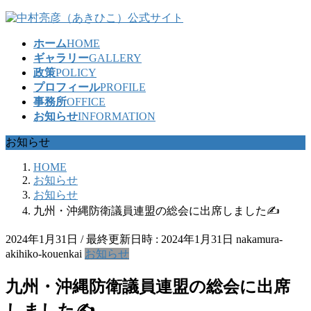
コ
ナ
ン
ビ
ホーム
HOME
テ
ゲ
ギャラリー
GALLERY
ン
ー
政策
POLICY
ツ
シ
プロフィール
PROFILE
へ
ョ
事務所
OFFICE
ス
ン
お知らせ
INFORMATION
キ
に
ッ
移
お知らせ
プ
動
HOME
お知らせ
お知らせ
九州・沖縄防衛議員連盟の総会に出席しました✍
2024年1月31日
/ 最終更新日時 :
2024年1月31日
nakamura-
akihiko-kouenkai
お知らせ
九州・沖縄防衛議員連盟の総会に出席
しました✍