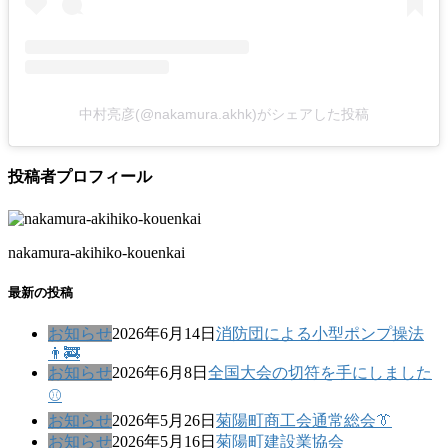
中村亮彦(@nakamura.akhk)がシェアした投稿
投稿者プロフィール
nakamura-akihiko-kouenkai
最新の投稿
お知らせ
2026年6月14日
消防団による小型ポンプ操法
👨‍🚒
お知らせ
2026年6月8日
全国大会の切符を手にしました
⚾
お知らせ
2026年5月26日
菊陽町商工会通常総会👔
お知らせ
2026年5月16日
菊陽町建設業協会