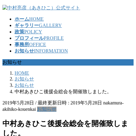
コ
ナ
ン
ビ
ホーム
HOME
テ
ゲ
ギャラリー
GALLERY
ン
ー
政策
POLICY
ツ
シ
プロフィール
PROFILE
へ
ョ
事務所
OFFICE
ス
ン
お知らせ
INFORMATION
キ
に
ッ
移
お知らせ
プ
動
HOME
お知らせ
お知らせ
中村あきひこ後援会総会を開催致しました。
2019年5月28日
/ 最終更新日時 :
2019年5月28日
nakamura-
akihiko-kouenkai
お知らせ
中村あきひこ後援会総会を開催致しま
した。