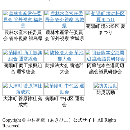
菊陽町 境の松区 夏
農林水産常任委員
農林水産常任委員
まつり
会 管外視察 福島県
会 管外視察 宮城県
菊陽町 商工振興組
防操法大会 菊池郡
阿蘇熊本空港周辺
合 通常総会
大会
議会議員研修会
防災活動
大津町 菅原神社 落
菊陽町 中代区 運動
成式
会
Copyright © 中村亮彦（あきひこ）公式サイト All Rights
Reserved.