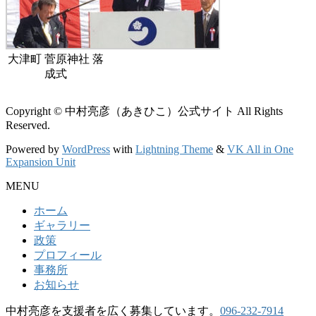
大津町 菅原神社 落
成式
Copyright © 中村亮彦（あきひこ）公式サイト All Rights
Reserved.
Powered by
WordPress
with
Lightning Theme
&
VK All in One
Expansion Unit
MENU
ホーム
ギャラリー
政策
プロフィール
事務所
お知らせ
中村亮彦を支援者を広く募集しています。
096-232-7914