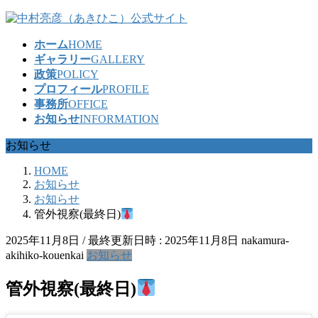
コ
ナ
ン
ビ
ホーム
HOME
テ
ゲ
ギャラリー
GALLERY
ン
ー
政策
POLICY
ツ
シ
プロフィール
PROFILE
へ
ョ
事務所
OFFICE
ス
ン
お知らせ
INFORMATION
キ
に
ッ
移
お知らせ
プ
動
HOME
お知らせ
お知らせ
管外視察(最終日)
2025年11月8日
/ 最終更新日時 :
2025年11月8日
nakamura-
akihiko-kouenkai
お知らせ
管外視察(最終日)