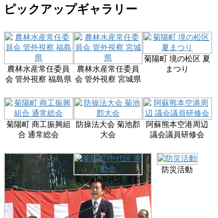
ピックアップギャラリー
菊陽町 境の松区 夏
農林水産常任委員
農林水産常任委員
まつり
会 管外視察 福島県
会 管外視察 宮城県
菊陽町 商工振興組
防操法大会 菊池郡
阿蘇熊本空港周辺
合 通常総会
大会
議会議員研修会
防災活動
菊陽町 中代区 運動
会